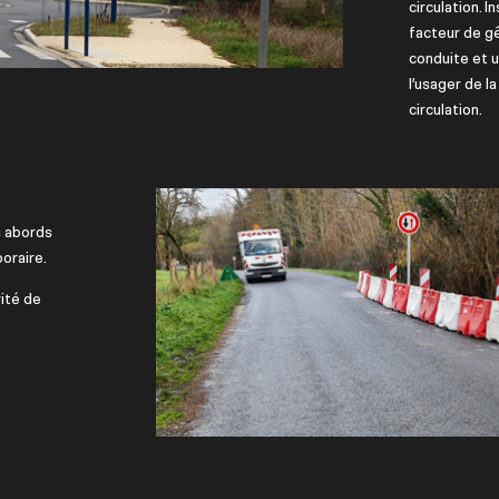
circulation. 
facteur de gê
conduite et u
l’usager de l
circulation.
s abords
poraire.
rité de