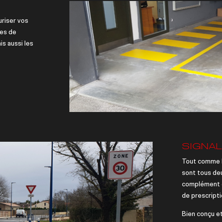
uriser vos
ies de
is aussi les
SIGNAL
Tout comme la
sont tous de
complément d’
de prescripti
Bien conçu et 