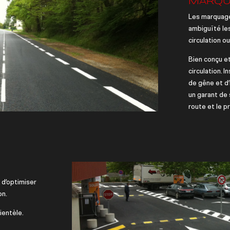
MARQ
Les marquage
ambiguïté les
circulation o
Bien conçu et 
circulation. 
de gêne et d’
un garant de 
route et le pr
 d’optimiser
on.
ientèle.